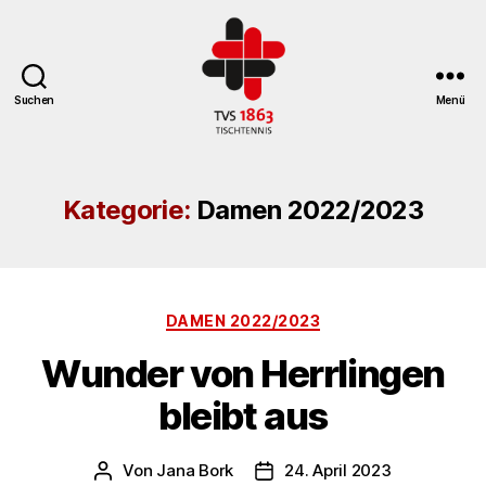
Suchen
Menü
TV
St.
Georgen
Kategorie:
Damen 2022/2023
Tischtennisabteilung
Kategorien
DAMEN 2022/2023
Wunder von Herrlingen
bleibt aus
Von
Jana Bork
24. April 2023
Beitragsautor
Veröffentlichungsdatum