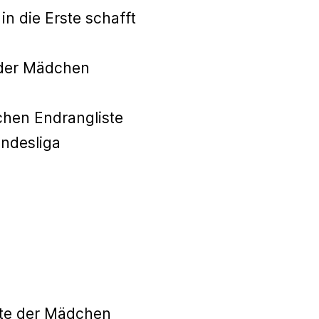
in die Erste schafft
n der Mädchen
chen Endrangliste
andesliga
l
ste der Mädchen