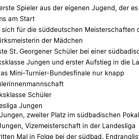
erste Spieler aus der eigenen Jugend, der es 
s am Start
rt sich für die süddeutschen Meisterschafte
irksmeisterin der Mädchen
te St. Georgener Schüler bei einer südbadis
ksklasse Jungen und erster Aufstieg in die L
as Mini-Turnier-Bundesfinale nur knapp
ülerinnenmannschaft
ksklasse Schüler
esliga Jungen
gen, zweiter Platz im südbadischen Poka
ungen, Vizemeisterschaft in der Landesliga
tten Mal in Folge bei der südbad. Endrangli