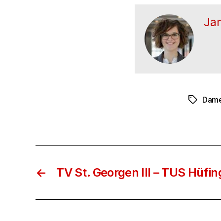
Ja
Dam
Schlagwö
←
TV St. Georgen III – TUS Hüfing