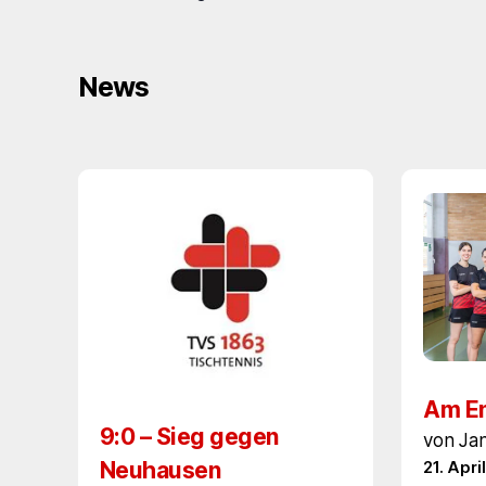
News
Am En
9:0 – Sieg gegen
von Ja
Neuhausen
21. Apri