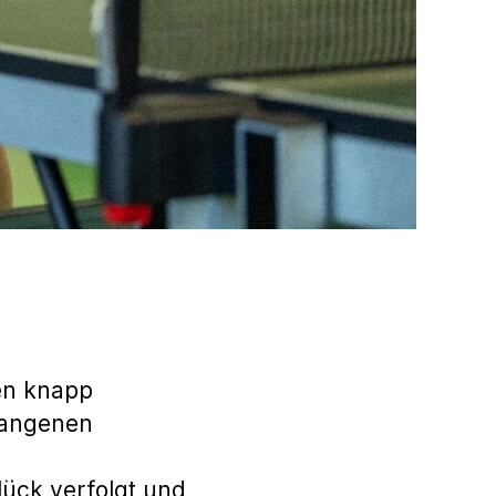
en knapp
gangenen
ück verfolgt und