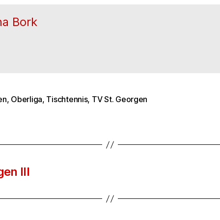
na Bork
en
,
Oberliga
,
Tischtennis
,
TV St. Georgen
rter
en III