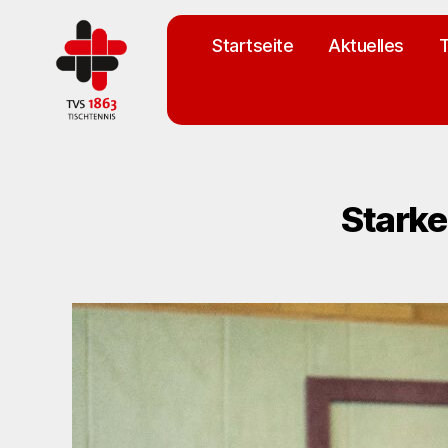
Startseite
Aktuelles
T
TV
St.
Georgen
Tischtennisabteilung
Starke