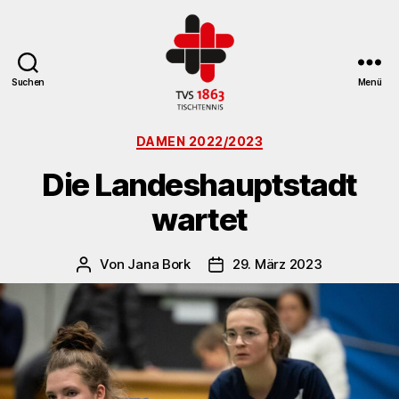
Suchen
Menü
TV
Kategorien
St.
DAMEN 2022/2023
Georgen
Die Landeshauptstadt
Tischtennisabteilung
wartet
Von
Jana Bork
29. März 2023
Beitragsautor
Veröffentlichungsdatum