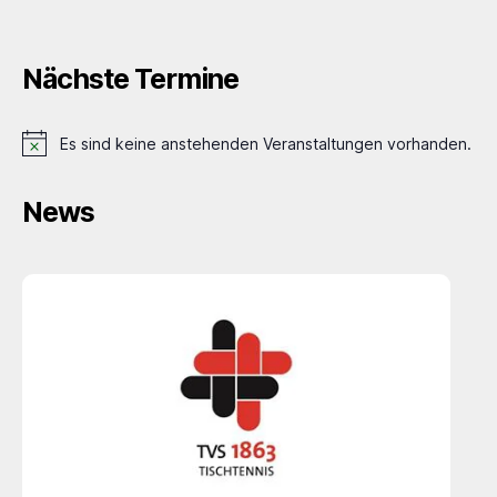
Nächste Termine
Es sind keine anstehenden Veranstaltungen vorhanden.
H
i
n
News
w
e
i
s