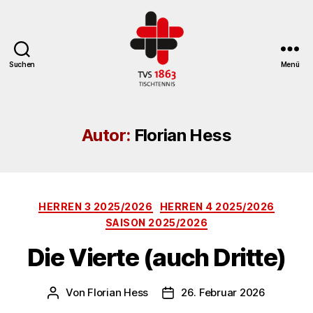
Suchen
Menü
TV
St.
Georgen
Autor:
Florian Hess
Tischtennisabteilung
Kategorien
HERREN 3 2025/2026
HERREN 4 2025/2026
SAISON 2025/2026
Die Vierte (auch Dritte)
Von
Florian Hess
26. Februar 2026
Beitragsautor
Veröffentlichungsdatum