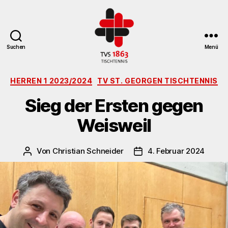
Suchen
Menü
TV
Kategorien
St.
HERREN 1 2023/2024
TV ST. GEORGEN TISCHTENNIS
Georgen
Sieg der Ersten gegen
Tischtennisabteilung
Weisweil
Von
Christian Schneider
4. Februar 2024
Beitragsautor
Veröffentlichungsdatum