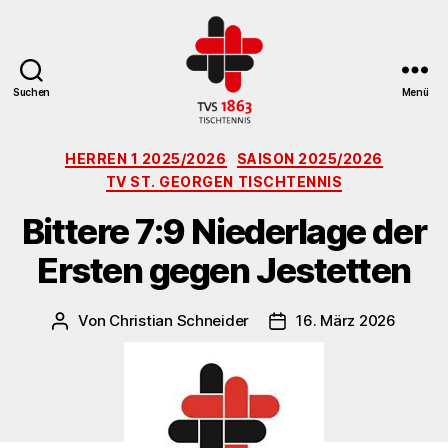
Suchen
Menü
TV
Kategorien
St.
HERREN 1 2025/2026
SAISON 2025/2026
Georgen
TV ST. GEORGEN TISCHTENNIS
Tischtennisabteilung
Bittere 7:9 Niederlage der
Ersten gegen Jestetten
Von
Christian Schneider
16. März 2026
Beitragsautor
Veröffentlichungsdatu