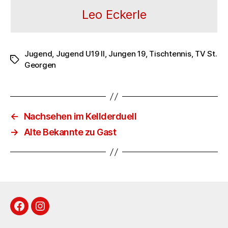
Leo Eckerle
Jugend
,
Jugend U19 II
,
Jungen 19
,
Tischtennis
,
TV St.
Schlagwörter
Georgen
←
Nachsehen im Kellderduell
→
Alte Bekannte zu Gast
Facebook
Instagram