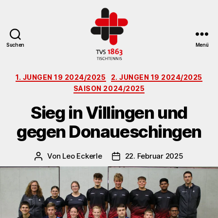
Suchen
Menü
TV
Kategorien
St.
1. JUNGEN 19 2024/2025
2. JUNGEN 19 2024/2025
Georgen
SAISON 2024/2025
Tischtennisabteilung
Sieg in Villingen und
gegen Donaueschingen
Von
Leo Eckerle
22. Februar 2025
Beitragsautor
Veröffentlichungsdatum