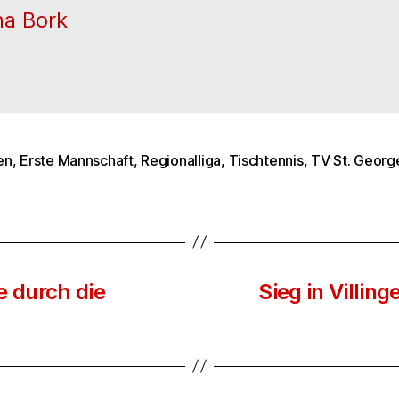
na Bork
en
,
Erste Mannschaft
,
Regionalliga
,
Tischtennis
,
TV St. Georg
rter
e durch die
Sieg in Villi