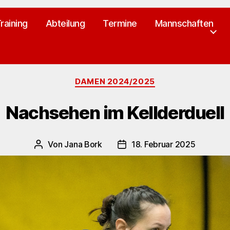
raining
Abteilung
Termine
Mannschaften
Kategorien
DAMEN 2024/2025
Nachsehen im Kellderduell
Von
Jana Bork
18. Februar 2025
Beitragsautor
Veröffentlichungsdatum