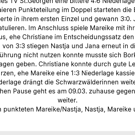
es TV St.Georgen eine bittere 4:6 Niederlag
ieren Punkteteilung im Doppel starteten die 
erte in ihrem ersten Einzel und gewann 3:0.
tulieren. Im Anschluss spiele Mareike mit ih
s, ehe Christiane im Entscheidungssatz den
 von 3:3 stiegen Nastja und Jana erneut in 
 Führung nicht nutzen konnte musste sich Bo
lagen geben. Christiane konnte durch gute L
rzen, ehe Mareike eine 1:3 Niederlage kassier
ederlage drängt die Schwarzwälderinnen weiter
hen Pause geht es am 09.03. zuhause gegen
weiter.
 punkteten Mareike/Nastja, Nastja, Mareike 