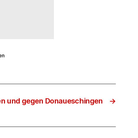
en
ngen und gegen Donaueschingen
→