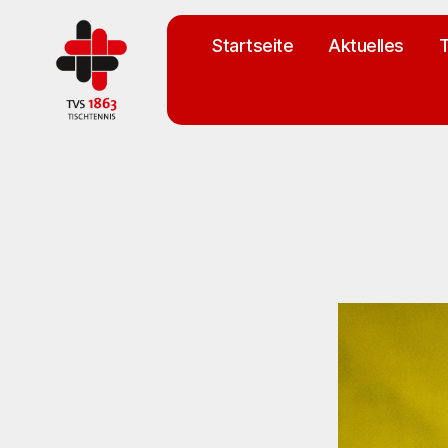
Startseite
Aktuelles
T
TV
St.
Georgen
Tischtennisabteilung