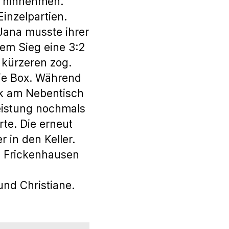
e hinnehmen.
Einzelpartien.
 Jana musste ihrer
rem Sieg eine 3:2
 kürzeren zog.
die Box. Während
rk am Nebentisch
eistung nochmals
te. Die erneut
 in den Keller.
 Frickenhausen
und Christiane.