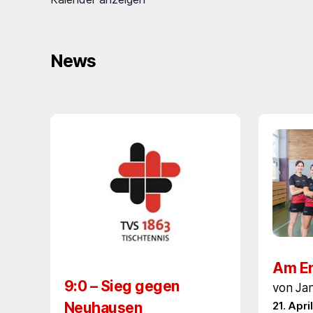
News
Am En
9:0 – Sieg gegen
von Ja
Neuhausen
21. Apri