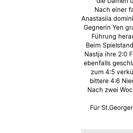
die Damen d
Nach einer fa
Anastasiia domini
Gegnerin Yen gra
Führung herau
Beim Spielstand
Nastja ihre 2:0
ebenfalls gesch
zum 4:5 verkü
bittere 4:6 Ni
Nach zwei Woc
Für St.Georgen