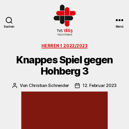
Suchen
Menü
TV
Kategorien
St.
HERREN 1 2022/2023
Georgen
Knappes Spiel gegen
Tischtennisabteilung
Hohberg 3
Von
Christian Schneider
12. Februar 2023
Beitragsautor
Veröffentlichungsdatum