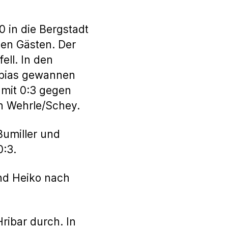
 in die Bergstadt
den Gästen. Der
ell. In den
obias gewannen
h mit 0:3 gegen
en Wehrle/Schey.
Bumiller und
0:3.
nd Heiko nach
ribar durch. In