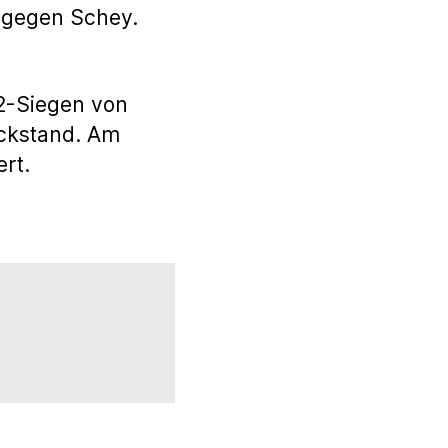
1 gegen Schey.
2-Siegen von
ckstand. Am
ert.