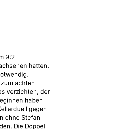
m 9:2
nachsehen hatten.
notwendig.
s zum achten
s verzichten, der
elbeginnen haben
Kellerduell gegen
n ohne Stefan
eden. Die Doppel