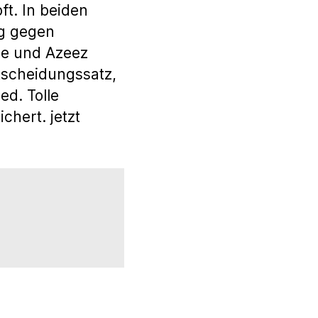
t. In beiden
eg gegen
ge und Azeez
tscheidungssatz,
ed. Tolle
chert. jetzt