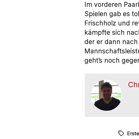
Im vorderen Paar
Spielen gab es to
Frischholz und r
kämpfte sich nac
der er dann nach 
Mannschaftsleistu
geht’s noch gege
Chr
Erst
Schlagwö