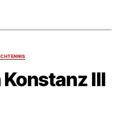
SCHTENNIS
Konstanz III
um