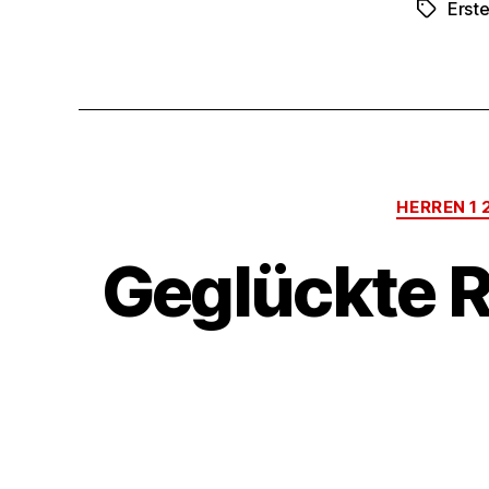
Erst
Schlagwö
HERREN 1
Geglückte R