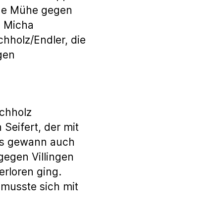
hne Mühe gegen
d Micha
hholz/Endler, die
gen
schholz
Seifert, der mit
ias gewann auch
 gegen Villingen
rloren ging.
 musste sich mit