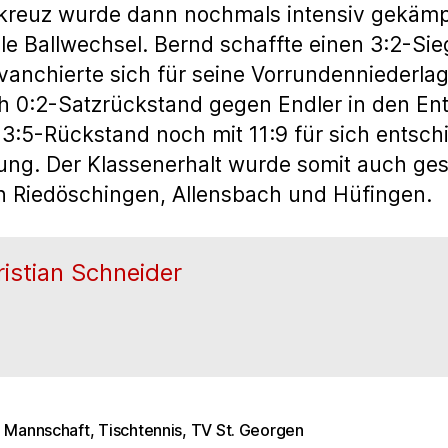
kreuz wurde dann nochmals intensiv gekämpf
lle Ballwechsel. Bernd schaffte einen 3:2-Si
evanchierte sich für seine Vorrundenniederla
h 0:2-Satzrückstand gegen Endler in den En
3:5-Rückstand noch mit 11:9 für sich entschi
ng. Der Klassenerhalt wurde somit auch gesi
n Riedöschingen, Allensbach und Hüfingen.
istian Schneider
e Mannschaft
,
Tischtennis
,
TV St. Georgen
rter