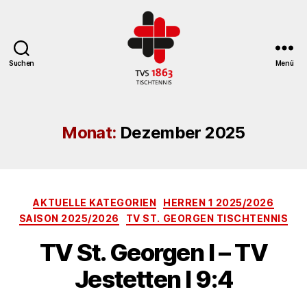
Suchen
Menü
TV
St.
Georgen
Monat:
Dezember 2025
Tischtennisabteilung
Kategorien
AKTUELLE KATEGORIEN
HERREN 1 2025/2026
SAISON 2025/2026
TV ST. GEORGEN TISCHTENNIS
TV St. Georgen I – TV
Jestetten I 9:4