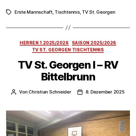
Erste Mannschaft
,
Tischtennis
,
TV St. Georgen
Schlagwörter
Kategorien
HERREN 1 2025/2026
SAISON 2025/2026
TV ST. GEORGEN TISCHTENNIS
TV St. Georgen I – RV
Bittelbrunn
Von
Christian Schneider
8. Dezember 2025
Beitragsautor
Veröffentlichungsdatum