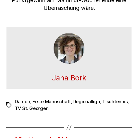
Punktgewinn am Mammut-Wochenende eine
Überraschung wäre.
Jana Bork
Damen
,
Erste Mannschaft
,
Regionalliga
,
Tischtennis
,
Schlagwörter
TV St. Georgen