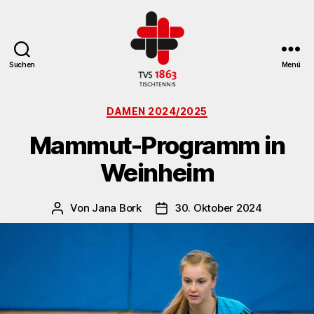
Suchen
Menü
TV
Kategorien
St.
DAMEN 2024/2025
Georgen
Mammut-Programm in
Tischtennisabteilung
Weinheim
Von
Jana Bork
30. Oktober 2024
Beitragsautor
Veröffentlichungsdatum