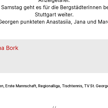
Anzeigetafel.
mstag geht es für die Bergstädterinnen b
Stuttgart weiter.
.Georgen punkteten Anastasiia, Jana und Mare
na Bork
en
,
Erste Mannschaft
,
Regionalliga
,
Tischtennis
,
TV St. Georg
rter