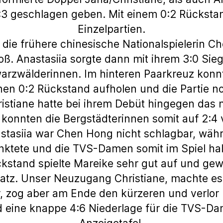
3 geschlagen geben. Mit einem 0:2 Rückstan
Einzelpartien.
 die frühere chinesische Nationalspielerin C
. Anastasiia sorgte dann mit ihrem 3:0 Sieg
arzwälderinnen. Im hinteren Paarkreuz konn
nen 0:2 Rückstand aufholen und die Partie no
ristiane hatte bei ihrem Debüt hingegen das
 konnten die Bergstädterinnen somit auf 2:4 
stasiia war Chen Hong nicht schlagbar, wä
ktete und die TVS-Damen somit im Spiel hal
kstand spielte Mareike sehr gut auf und ge
tz. Unser Neuzugang Christiane, machte es
, zog aber am Ende den kürzeren und verlor m
d eine knappe 4:6 Niederlage für die TVS-Da