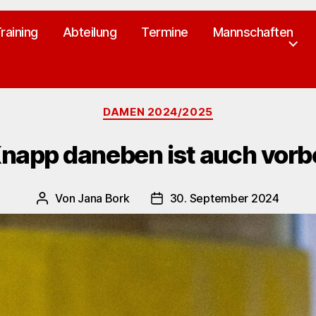
raining
Abteilung
Termine
Mannschaften
Kategorien
DAMEN 2024/2025
napp daneben ist auch vorb
Von
Jana Bork
30. September 2024
Beitragsautor
Veröffentlichungsdatum