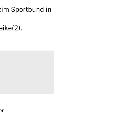
eim Sportbund in
ike(2).
en