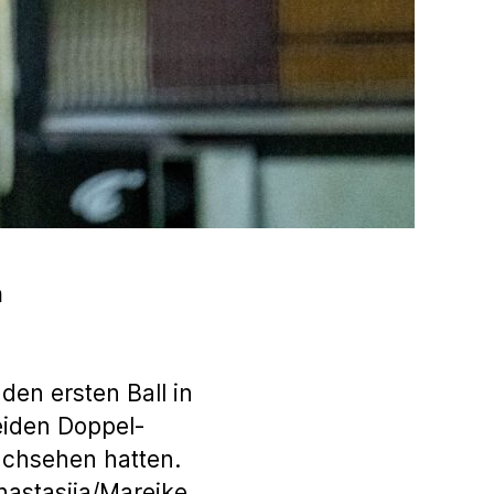
n
en ersten Ball in
eiden Doppel-
chsehen hatten.
nastasiia/Mareike