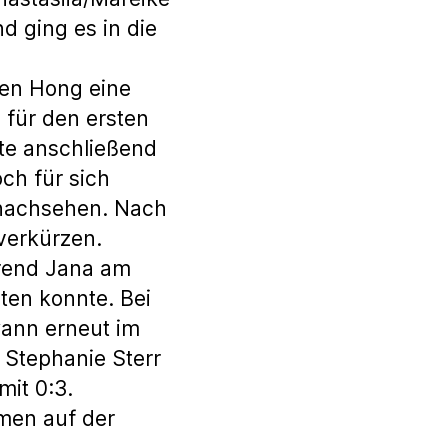
d ging es in die
hen Hong eine
 für den ersten
te anschließend
ch für sich
 nachsehen. Nach
verkürzen.
hrend Jana am
ten konnte. Bei
wann erneut im
 Stephanie Sterr
it 0:3.
men auf der