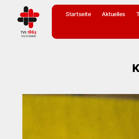
Startseite
Aktuelles
T
TV
St.
Georgen
Tischtennisabteilung
K