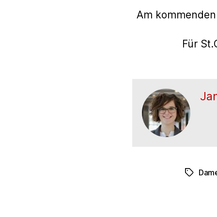
Am kommenden Sa
Für St
Ja
Dam
Schlagwö