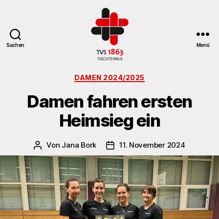
Suchen
Menü
TV
Kategorien
St.
DAMEN 2024/2025
Georgen
Damen fahren ersten
Tischtennisabteilung
Heimsieg ein
Von
Jana Bork
11. November 2024
Beitragsautor
Veröffentlichungsdatum