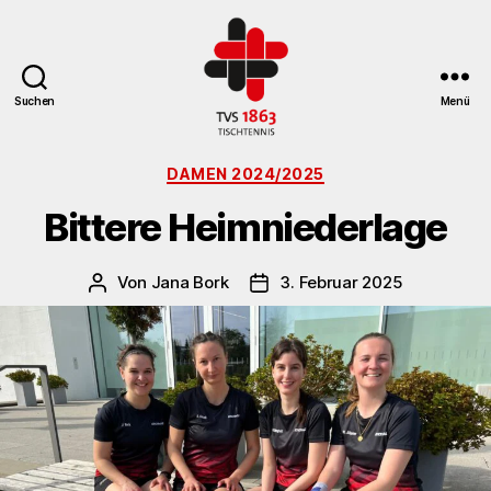
Suchen
Menü
TV
Kategorien
St.
DAMEN 2024/2025
Georgen
Bittere Heimniederlage
Tischtennisabteilung
Von
Jana Bork
3. Februar 2025
Beitragsautor
Veröffentlichungsdatum