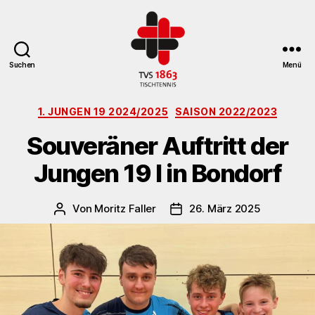
Suchen
Menü
TV
Kategorien
St.
1. JUNGEN 19 2024/2025
SAISON 2022/2023
Georgen
Souveräner Auftritt der
Tischtennisabteilung
Jungen 19 I in Bondorf
Von
Moritz Faller
26. März 2025
Beitragsautor
Veröffentlichungsdatum