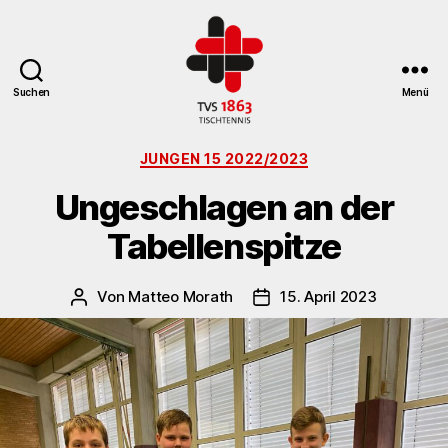
Suchen
Menü
TV
Kategorien
St.
JUNGEN 15 2022/2023
Georgen
Ungeschlagen an der
Tischtennisabteilung
Tabellenspitze
Von
Matteo Morath
15. April 2023
Beitragsautor
Veröffentlichungsdatum