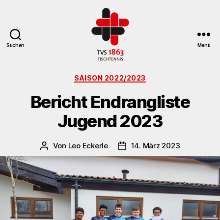
Suchen
Menü
TV
Kategorien
St.
SAISON 2022/2023
Georgen
Bericht Endrangliste
Tischtennisabteilung
Jugend 2023
Von
Leo Eckerle
14. März 2023
Beitragsautor
Veröffentlichungsdatum