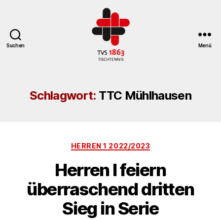
Suchen
Menü
TV
St.
Georgen
Schlagwort:
TTC Mühlhausen
Tischtennisabteilung
Kategorien
HERREN 1 2022/2023
Herren I feiern
überraschend dritten
Sieg in Serie