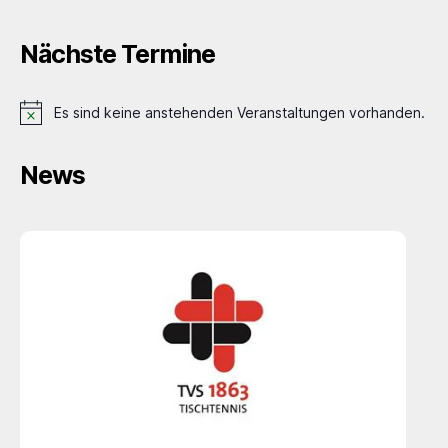
Nächste Termine
Es sind keine anstehenden Veranstaltungen vorhanden.
H
i
n
News
w
e
i
s