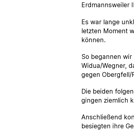
Erdmannsweiler II
Es war lange unkl
letzten Moment wa
können.
So begannen wir 
Widua/Wegner, da
gegen Obergfell/R
Die beiden folge
gingen ziemlich k
Anschließend kon
besiegten ihre Ge