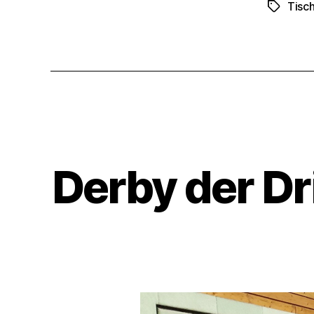
Tisc
Schlagwö
Derby der D