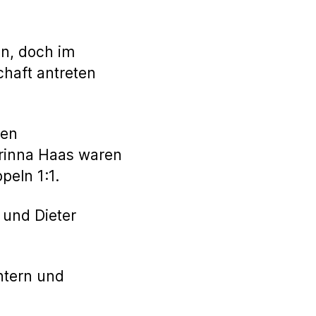
en, doch im
chaft antreten
gen
orinna Haas waren
peln 1:1.
 und Dieter
ntern und