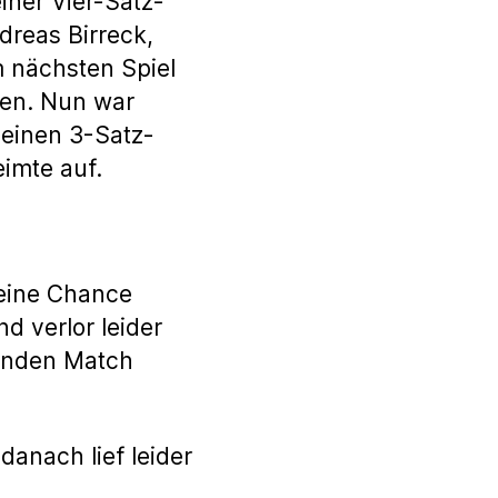
iner Vier-Satz-
dreas Birreck,
m nächsten Spiel
zen. Nun war
 einen 3-Satz-
eimte auf.
keine Chance
d verlor leider
nenden Match
danach lief leider