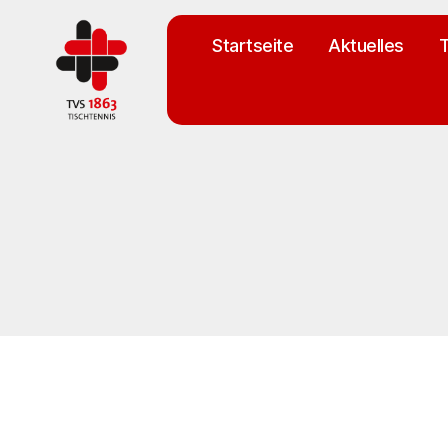
Startseite
Aktuelles
T
TV
St.
Georgen
Tischtennisabteilung