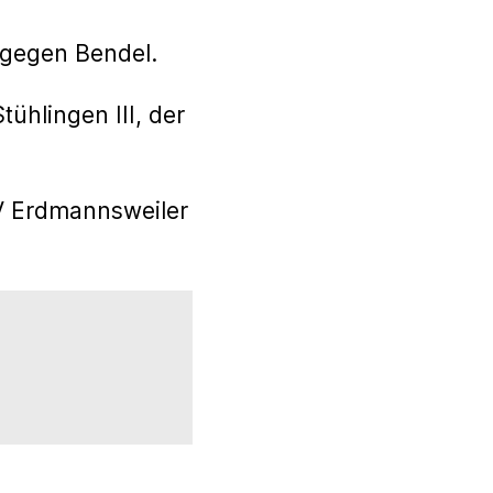
 gegen Bendel.
ühlingen III, der
V Erdmannsweiler