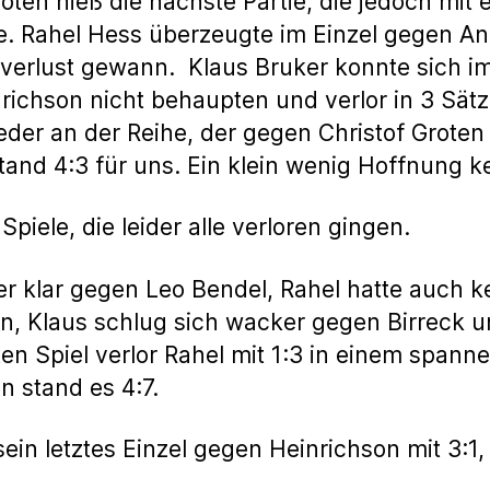
oten hieß die nächste Partie, die jedoch mit e
e. Rahel Hess überzeugte im Einzel gegen An
zverlust gewann. Klaus Bruker konnte sich i
richson nicht behaupten und verlor in 3 Sät
der an der Reihe, der gegen Christof Groten
stand 4:3 für uns. Ein klein wenig Hoffnung k
piele, die leider alle verloren gingen.
ter klar gegen Leo Bendel, Rahel hatte auch 
, Klaus schlug sich wacker gegen Birreck un
ten Spiel verlor Rahel mit 1:3 in einem span
n stand es 4:7.
in letztes Einzel gegen Heinrichson mit 3:1, 