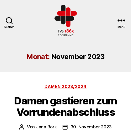
Suchen
Menü
TV
St.
Georgen
Monat:
November 2023
Tischtennisabteilung
Kategorien
DAMEN 2023/2024
Damen gastieren zum
Vorrundenabschluss
Von
Jana Bork
30. November 2023
Beitragsautor
Veröffentlichungsdatum