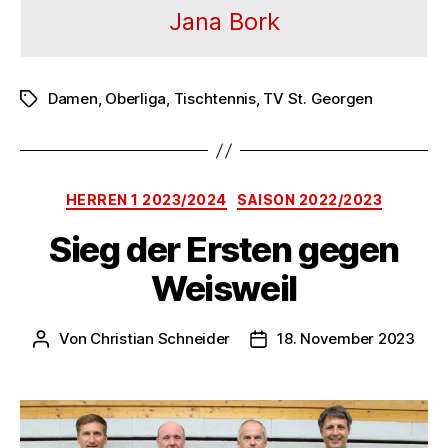
Jana Bork
Damen
,
Oberliga
,
Tischtennis
,
TV St. Georgen
Schlagwörter
Kategorien
HERREN 1 2023/2024
SAISON 2022/2023
Sieg der Ersten gegen
Weisweil
Von
Christian Schneider
18. November 2023
Beitragsautor
Veröffentlichungsdatum