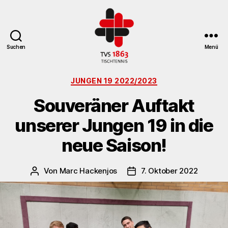
Suchen
Menü
TV
Kategorien
St.
JUNGEN 19 2022/2023
Georgen
Souveräner Auftakt
Tischtennisabteilung
unserer Jungen 19 in die
neue Saison!
Von
Marc Hackenjos
7. Oktober 2022
Beitragsautor
Veröffentlichungsdatum