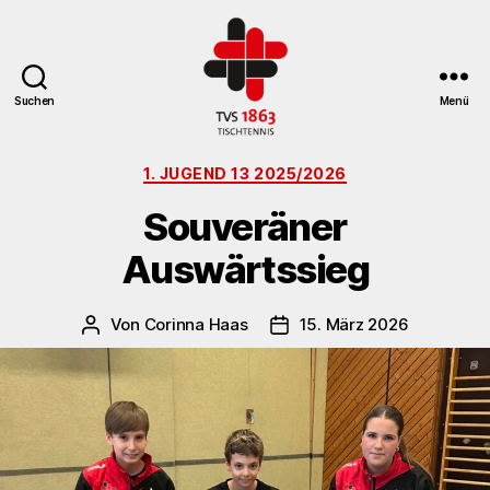
Suchen
Menü
TV
Kategorien
St.
1. JUGEND 13 2025/2026
Georgen
Souveräner
Tischtennisabteilung
Auswärtssieg
Von
Corinna Haas
15. März 2026
Beitragsautor
Veröffentlichungsdatum