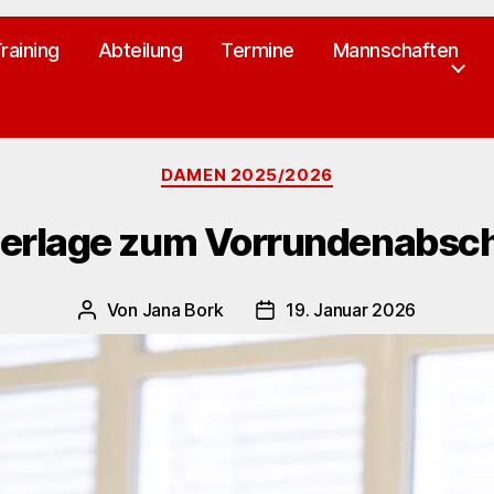
raining
Abteilung
Termine
Mannschaften
Kategorien
DAMEN 2025/2026
erlage zum Vorrundenabsc
Von
Jana Bork
19. Januar 2026
Beitragsautor
Veröffentlichungsdatum