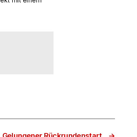
ekt mit einem
Gelungener Rückrundenstart
→