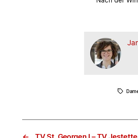
Nach der Win
Ja
Dam
Schlagwö
←
TV St. Georgen I – TV Jestette