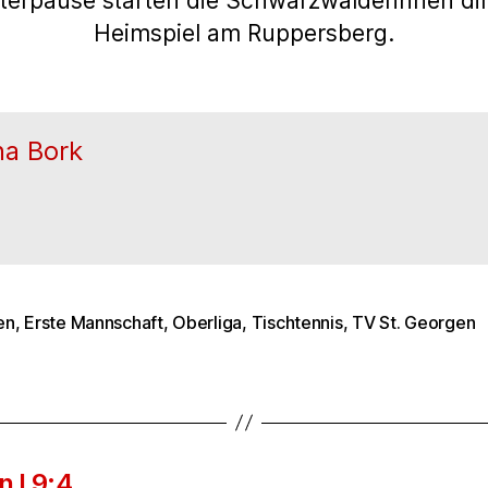
terpause starten die Schwarzwälderinnen dir
Heimspiel am Ruppersberg.
na Bork
en
,
Erste Mannschaft
,
Oberliga
,
Tischtennis
,
TV St. Georgen
rter
n I 9:4