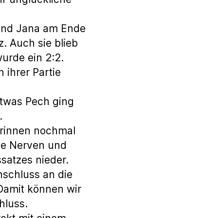
rend Jana am Ende
z. Auch sie blieb
urde ein 2:2.
 ihrer Partie
etwas Pech ging
.
erinnen nochmal
die Nerven und
satzes nieder.
nschluss an die
 Damit können wir
hluss.