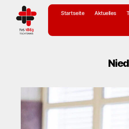
Startseite
Aktuelles
T
TV
St.
Georgen
Tischtennisabteilung
Nied