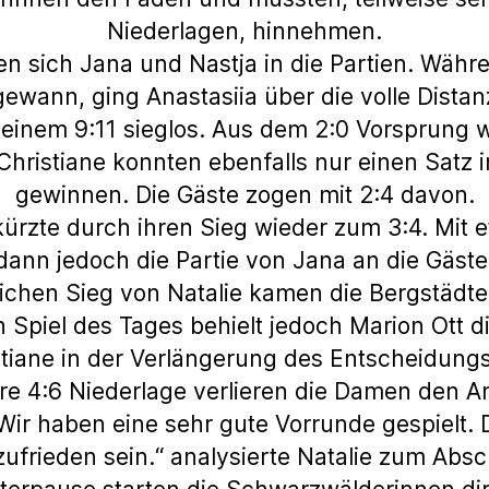
Niederlagen, hinnehmen.
n sich Jana und Nastja in die Partien. Wäh
ewann, ging Anastasiia über die volle Distan
einem 9:11 sieglos. Aus dem 2:0 Vorsprung w
Christiane konnten ebenfalls nur einen Satz in
gewinnen. Die Gäste zogen mit 2:4 davon.
kürzte durch ihren Sieg wieder zum 3:4. Mit 
dann jedoch die Partie von Jana an die Gäste
lichen Sieg von Natalie kamen die Bergstädt
en Spiel des Tages behielt jedoch Marion Ott 
tiane in der Verlängerung des Entscheidungs
ere 4:6 Niederlage verlieren die Damen den A
„Wir haben eine sehr gute Vorrunde gespielt.
zufrieden sein.“ analysierte Natalie zum Absc