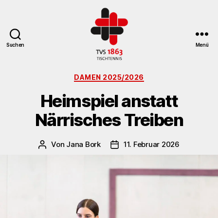
Suchen
Menü
TV
Kategorien
St.
DAMEN 2025/2026
Georgen
Heimspiel anstatt
Tischtennisabteilung
Närrisches Treiben
Von
Jana Bork
11. Februar 2026
Beitragsautor
Veröffentlichungsdatum