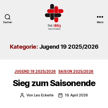
Suchen
Menü
TV
St.
Georgen
Kategorie:
Jugend 19 2025/2026
Tischtennisabteilung
Kategorien
JUGEND 19 2025/2026
SAISON 2025/2026
Sieg zum Saisonende
Von
Leo Eckerle
19. April 2026
Beitragsautor
Veröffentlichungsdatum